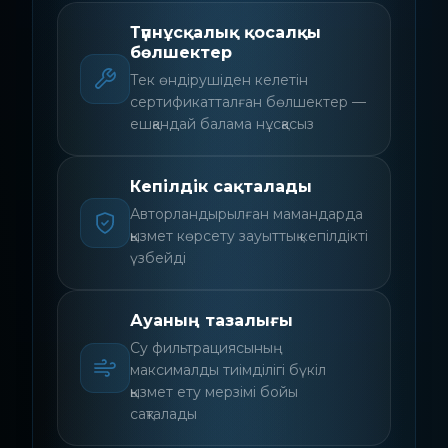
Түпнұсқалық қосалқы
бөлшектер
Тек өндірушіден келетін
сертификатталған бөлшектер —
ешқандай балама нұсқасыз
Кепілдік сақталады
Авторландырылған мамандарда
қызмет көрсету зауыттық кепілдікті
үзбейді
Ауаның тазалығы
Су фильтрациясының
максималды тиімділігі бүкіл
қызмет ету мерзімі бойы
сақталады