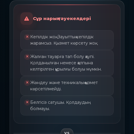
Сұр нарық тәуекелдері
Кепілдік жоқ. Зауыттық кепілдік
жарамсыз. Қызмет көрсету жоқ.
Жалған тауарға тап болу қаупі.
Қолданылған немесе қалпына
келтірілген құрылғы болуы мүмкін.
Жөндеу және техникалық қызмет
көрсетілмейді.
Белгісіз сатушы. Қолдаудың
болмауы.
VS