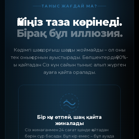
ТАНЫС ЖАҒДАЙ МА?
Үйіңіз таза көрінеді.
Бірақ бұл иллюзия.
Кәдімгі шаңсорғыш шаңды жоймайды – ол оны
тек оның орнын ауыстырады. Бөлшектердің 90%-
ы қайтадан Сіз күн сайын тыныс алып жүрген
ауаға қайта оралады.
Бір күн өтпей, шаң қайта
жиналады
Т
Сіз жинағанмен 24 сағат ішінде қайтадан
к
бәрін сұр басады. Бұл кір емес – бұл ауада