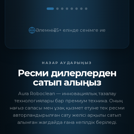
Әлемнің 35+ елінде сенімге ие
НАЗАР АУДАРЫҢЫЗ
Ресми дилерлерден
сатып алыңыз
Aura Roboclean — инновациялық тазалау
технологиялары бар премиум техника. Оның
нағыз сапасы мен ұзақ қызмет етуіне тек ресми
авторландырылған сату желісі арқылы сатып
алынған жағдайда ғана кепілдік беріледі.