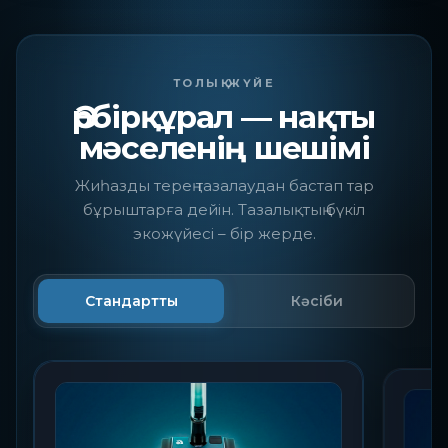
ТОЛЫҚ ЖҮЙЕ
Әрбірқұрал — нақты
мәселенің шешімі
Жиһазды терең тазалаудан бастап тар
бұрыштарға дейін. Тазалықтың бүкіл
экожүйесі – бір жерде.
Стандартты
Кәсіби