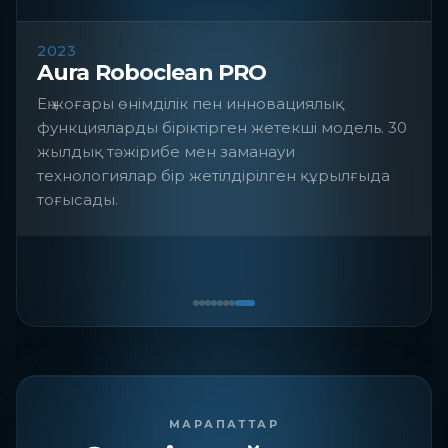
2023
Aura Roboclean PRO
Ең жоғары өнімділік пен инновациялық
функцияларды біріктірген жетекші модель. 30
жылдық тәжірибе мен заманауи
технологиялар бір жетілдірілген құрылғыда
тоғысады.
МАРАПАТТАР