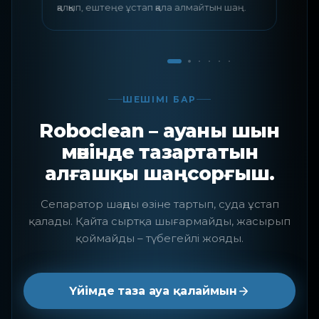
с
қалқып, ештеңе ұстап қала алмайтын шаң.
ШЕШІМІ БАР
Roboclean – ауаны шын
мәнінде тазартатын
алғашқы шаңсорғыш.
Сепаратор шаңды өзіне тартып, суда ұстап
қалады. Қайта сыртқа шығармайды, жасырып
қоймайды – түбегейлі жояды.
Үйімде таза ауа қалаймын