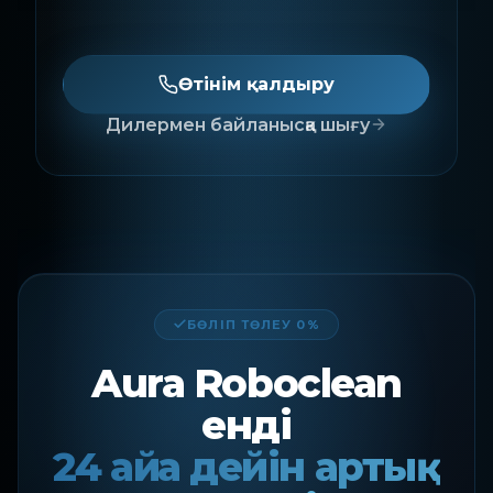
Өтінім қалдыру
Дилермен байланысқа шығу
БӨЛІП ТӨЛЕУ 0%
Aura Roboclean
енді
24 айға дейін артық