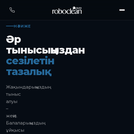
НӘТИЖЕ
Әр
тынысыңыздан
сезілетін
тазалық
Жақындарыңыздың
тыныс
алуы
–
жеңіл.
Балаларыңыздың
ұйқысы