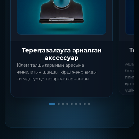
Та
Терең тазалауға арналған
аксессуар
Ашық қ
Кілем талшықтарының арасына
беттер
жиналатын шаңды, кірді және құмды
плитка
тиімді түрде тазартуға арналған.
қылшық
үшін т