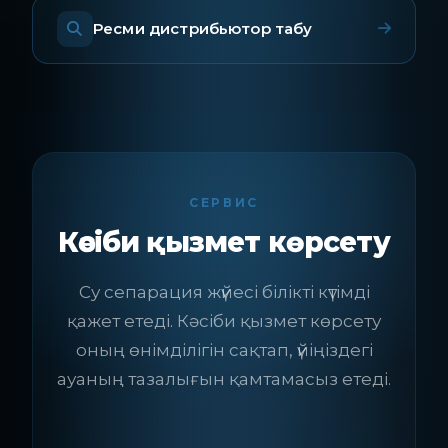
Ресми дистрибьютор табу
СЕРВИС
Кәсіби қызмет көрсету
Су сепарация жүйесі білікті күтімді
қажет етеді. Кәсіби қызмет көрсету
оның өнімділігін сақтап, үйіңіздегі
ауаның тазалығын қамтамасыз етеді.