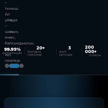
–
тыныш.
Ал
үйіңізде
–
шаңның
емес,
балғындықтың
200
20+
3
хош
99.99%
000+
ЖЫЛДЫҚ
ЖЫЛ
ФИЛЬТРАЦИЯ
иісі
ТӘЖІРИБЕ
КЕПІЛДІК
ОТБАСЫ
сезіледі