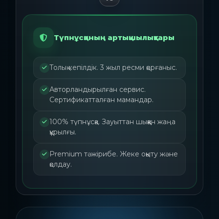
Түпнұсқаның артықшылықтары
Толық кепілдік. 3 жыл ресми қорғаныс.
Авторландырылған сервис.
Сертификатталған мамандар.
100% түпнұсқа. Зауыттан шыққан жаңа
құрылғы.
Premium тәжірибе. Жеке оқыту және
қолдау.