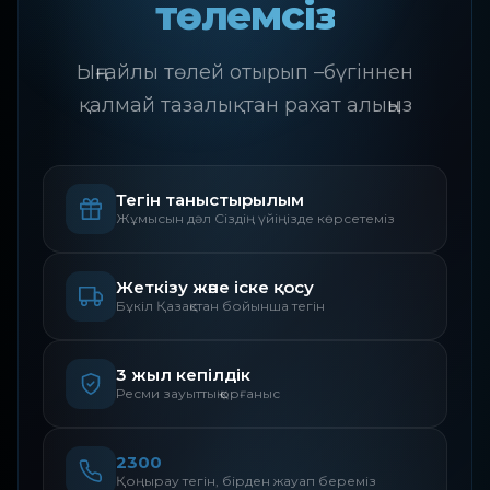
төлемсіз
Ыңғайлы төлей отырып –бүгіннен
қалмай тазалықтан рахат алыңыз
Тегін таныстырылым
Жұмысын дәл Сіздің үйіңізде көрсетеміз
Жеткізу және іске қосу
Бұкіл Қазақстан бойынша тегін
3 жыл кепілдік
Ресми зауыттық қорғаныс
2300
Қоңырау тегін, бірден жауап береміз