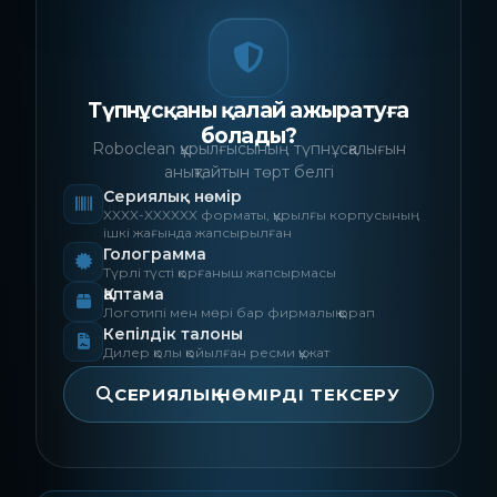
Түпнұсқаны қалай ажыратуға
болады?
Roboclean құрылғысының түпнұсқалығын
анықтайтын төрт белгі
Сериялық нөмір
XXXX-XXXXXX форматы, құрылғы корпусының
ішкі жағында жапсырылған
Голограмма
Түрлі түсті қорғаныш жапсырмасы
Қаптама
Логотипі мен мөрі бар фирмалық қорап
Кепілдік талоны
Дилер қолы қойылған ресми құжат
СЕРИЯЛЫҚ НӨМІРДІ ТЕКСЕРУ