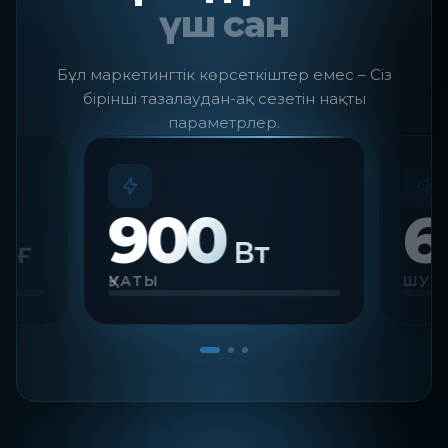
үш сан
Бұл маркетингтік көрсеткіштер емес – Сіз
бірінші тазалаудан-ақ сезетін нақты
параметрлер.
900
6
ағ
Вт
ҚУАТЫ
ШУ Д