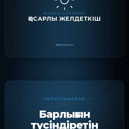
ЖОҒАРЫ ҚУАТТЫЛЫҚ
ҚОСАРЛЫ ЖЕЛДЕТКІШ
СИПАТТАМАЛАР
Барлығын
түсіндіретін