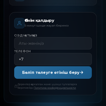
Өтінім қалдыру
5 минут ішінде жауап береміз
СІЗДІҢ АТЫҢЫЗ
ТЕЛЕФОН
Бөліп төлеуге өтініш беру
Деректер қорғалған және үшінші тұлғаларға
берілмейді
Политика конфиденциальности