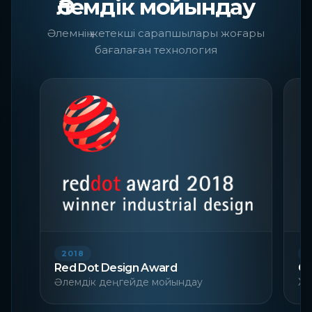
Әлемдік мойындау
Әлемнің жетекші сарапшылары жоғары
бағалаған технология
2018
2
Red Dot Design Award
Go
Әлемдік деңгейде мойындау
Ха