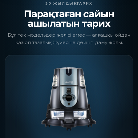
30 ЖЫЛДЫҚ ТАРИХ
Парақтаған сайын
ашылатын тарих
Бұл тек модельдер желісі емес — алғашқы ойдан
қазіргі тазалық жүйесіне дейінгі даму жолы.