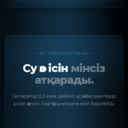
СУ ТЕХНОЛОГИЯСЫ
Су өз ісін
мінсіз
атқарады.
Сепаратор 0,3 мкм дейінгі ұсақ бөлшектерді
ұстап қалып, сыртқа шығуына жол бермейді.