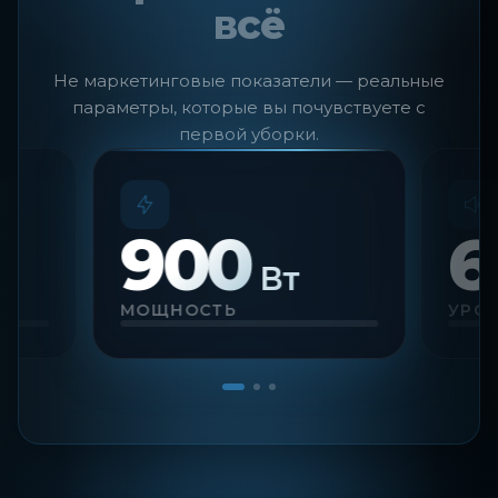
всё
Не маркетинговые показатели — реальные
параметры, которые вы почувствуете с
первой уборки.
900
6
Вт
Я
МОЩНОСТЬ
УРО