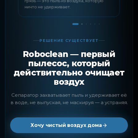
грязь — это пыль из воздуха, которую
о
ничто не удерживает.
РЕШЕНИЕ СУЩЕСТВУЕТ
Roboclean — первый
пылесос, который
действительно очищает
воздух
Сепаратор захватывает пыль и удерживает её
в воде, не выпуская, не маскируя — а устраняя.
Хочу чистый воздух дома