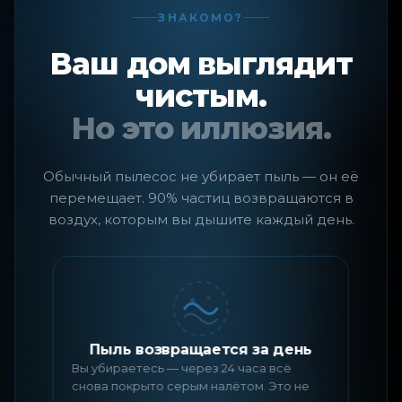
ЗНАКОМО?
Ваш дом выглядит
чистым.
Но это иллюзия.
Обычный пылесос не убирает пыль — он её
перемещает. 90% частиц возвращаются в
воздух, которым вы дышите каждый день.
Пыль возвращается за день
Вы убираетесь — через 24 часа всё
П
снова покрыто серым налётом. Это не
г