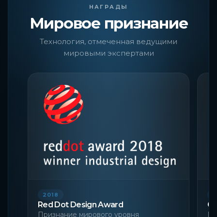
НАГРАДЫ
Мировое признание
Технология, отмеченная ведущими
мировыми экспертами
2018
2
Red Dot Design Award
Go
Признание мирового уровня
Пр