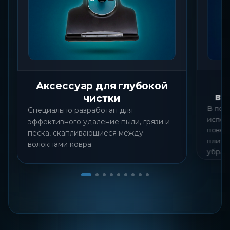
Аксессуар для глубокой
вы
чистки
В пол
Специально разработан для
исполь
эффективного удаление пыли, грязи и
повер
песка, скапливающиеся между
плитки
волокнами ковра.
убран
покры